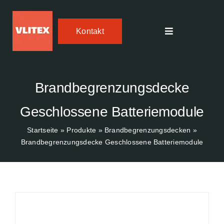
Skip
to
Kontakt
content
Toggle
Navigation
Textiler Brandschutz
Brandbegrenzungsdecke
FIREdown SprayJet HV
Geschlossene Batteriemodule
Temperature Tracker
Startseite
»
Produkte
»
Brandbegrenzungsdecken
»
Brandbegrenzungsdecke Geschlossene Batteriemodule
Einsatzbereiche
Über uns