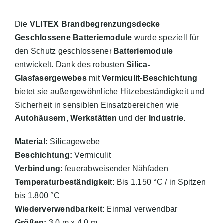
Die
VLITEX Brandbegrenzungsdecke
Geschlossene Batteriemodule
wurde speziell für
den Schutz geschlossener
Batteriemodule
entwickelt. Dank des robusten
Silica-
Glasfasergewebes
mit
Vermiculit-Beschichtung
bietet sie außergewöhnliche Hitzebeständigkeit und
Sicherheit in sensiblen Einsatzbereichen wie
Autohäusern
,
Werkstätten
und der
Industrie
.
Material:
Silicagewebe
Beschichtung:
Vermiculit
Verbindung
: feuerabweisender Nähfaden
Temperaturbeständigkeit:
Bis 1.150 °C / in Spitzen
bis 1.800 °C
Wiederverwendbarkeit:
Einmal verwendbar
Größen:
3,0 m x 4,0 m