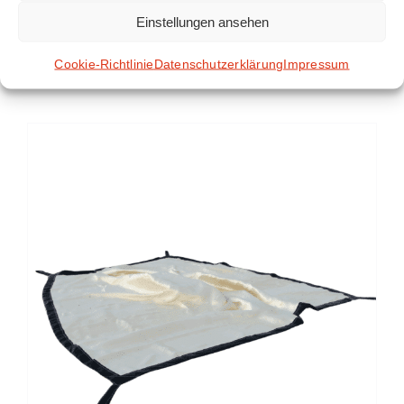
Einstellungen ansehen
Brandbegrenzungsdecke
Geschlossene Batteriemodule
Cookie-Richtlinie
Datenschutzerklärung
Impressum