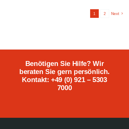
1
2
Next
Benötigen Sie Hilfe? Wir
beraten Sie gern persönlich.
Kontakt: +49 (0) 921 – 5303
7000