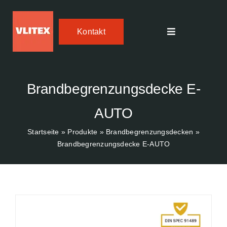
Skip
to
Kontakt
content
Toggle
Navigation
Textiler Brandschutz
Brandbegrenzungsdecke E-
FIREdown SprayJet HV
AUTO
Temperature Tracker
Startseite
»
Produkte
»
Brandbegrenzungsdecken
»
Brandbegrenzungsdecke E-AUTO
Einsatzbereiche
Über uns