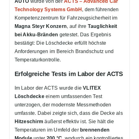
AUTO
wurde von der
ACTS – Advanced Car
Technology Systems GmbH
, dem führenden
Kompetenzzentrum für Fahrzeugsicherheit im
Magna Steyr Konzern
, auf ihre
Tauglichkeit
bei Akku-Bränden
getestet. Das Ergebnis
bestätigt: Die Löschdecke erfüllt höchste
Anforderungen im Bereich Brandschutz und
Temperaturkontrolle.
Erfolgreiche Tests im Labor der ACTS
Im Labor der ACTS wurde die
VLITEX
Löschdecke
einem umfassenden Test
unterzogen, der modernste Messmethoden
umfasste. Dabei zeigte sich, dass die Decke als
Hitzeschirm
äußerst effektiv ist. Sie hält die
Temperaturen im Umfeld der
brennenden
Module
unter
200 °C
, wodurch ein kontrolliertes