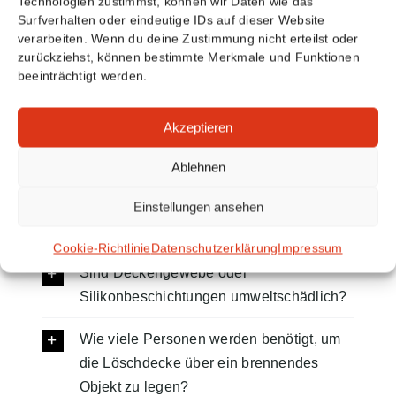
Technologien zustimmst, können wir Daten wie das
ein, wenn Löschen nicht möglich ist
Surfverhalten oder eindeutige IDs auf dieser Website
verarbeiten. Wenn du deine Zustimmung nicht erteilst oder
Da umgangssprachlich zwischen den beiden
zurückziehst, können bestimmte Merkmale und Funktionen
beeinträchtigt werden.
Begriffen (noch) nicht unterschieden wird,
verwenden wir auch beide Begrifflichkeiten.
Akzeptieren
Zum Artikel
Ablehnen
Einstellungen ansehen
Häufig gestellte Fragen (FAQ)
Cookie-Richtlinie
Datenschutzerklärung
Impressum
Sind Deckengewebe oder
Silikonbeschichtungen umweltschädlich?
Wie viele Personen werden benötigt, um
die Löschdecke über ein brennendes
Objekt zu legen?