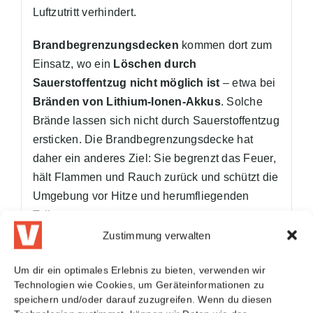
Luftzutritt verhindert.
Brandbegrenzungsdecken
kommen dort zum
Einsatz, wo ein
Löschen durch
Sauerstoffentzug nicht möglich ist
– etwa bei
Bränden von Lithium-Ionen-Akkus
. Solche
Brände lassen sich nicht durch Sauerstoffentzug
ersticken. Die Brandbegrenzungsdecke hat
daher ein anderes Ziel: Sie begrenzt das Feuer,
hält Flammen und Rauch zurück und schützt die
Umgebung vor Hitze und herumfliegenden
Teilen.
Zustimmung verwalten
Zusammengefasst:
Löschdecke
: löscht das Feuer durch
Um dir ein optimales Erlebnis zu bieten, verwenden wir
Technologien wie Cookies, um Geräteinformationen zu
Sauerstoffentzug
speichern und/oder darauf zuzugreifen. Wenn du diesen
Brandbegrenzungsdecke
: grenzt Akku-Brände