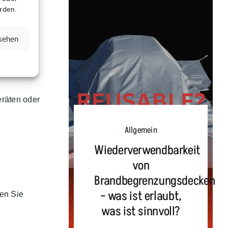
rden.
nsehen
eräten oder
Allgemein
Wiederverwendbarkeit
von
Brandbegrenzungsdecken
– was ist erlaubt,
ten Sie
was ist sinnvoll?