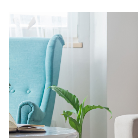
View
Larger
Image