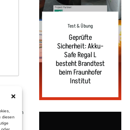
Test & Übung
Geprüfte
Sicherheit: Akku-
Safe Regal L
besteht Brandtest
beim Fraunhofer
Institut
s zu einem
okies,
ntrollierten
u diesen
utige
t oder