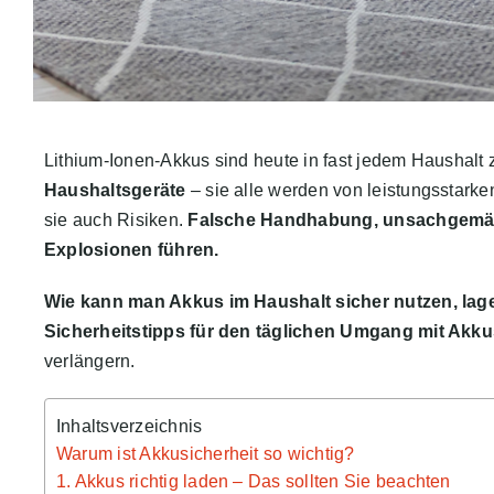
Lithium-Ionen-Akkus sind heute in fast jedem Haushalt 
Haushaltsgeräte
– sie alle werden von leistungsstarke
sie auch Risiken.
Falsche Handhabung, unsachgemäß
Explosionen führen.
Wie kann man Akkus im Haushalt sicher nutzen, lag
Sicherheitstipps für den täglichen Umgang mit Akk
verlängern.
Inhaltsverzeichnis
Warum ist Akkusicherheit so wichtig?
1. Akkus richtig laden – Das sollten Sie beachten