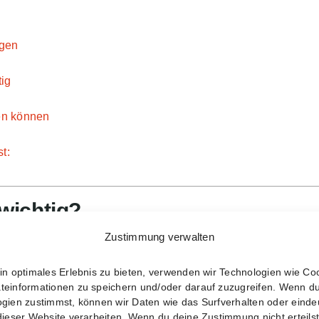
rgen
tig
den können
t:
wichtig?
Zustimmung verwalten
einem Raum. Wird er beschädigt oder falsch geladen, kann e
in optimales Erlebnis zu bieten, verwenden wir Technologien wie Co
en Fällen führt dies zu einem
Thermal Runaway
– einer unko
teinformationen zu speichern und/oder darauf zuzugreifen. Wenn d
u einem Brand oder einer Explosion führen kann.
gien zustimmst, können wir Daten wie das Surfverhalten oder einde
dieser Website verarbeiten. Wenn du deine Zustimmung nicht erteils