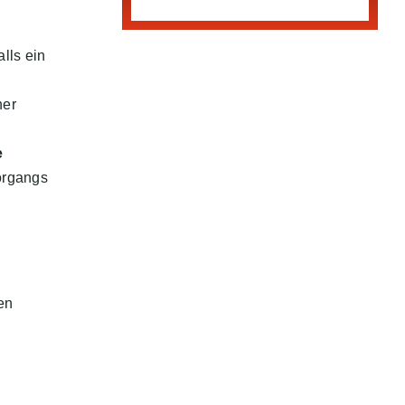
lls ein
ner
e
organgs
en