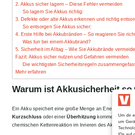
2. Akkus sicher lagern – Diese Fehler vermeiden
So lagern Sie Akkus richtig:
3. Defekte oder alte Akkus erkennen und richtig entso
So entsorgen Sie Akkus sicher:
4. Erste Hilfe bei Akkubränden – So reagieren Sie rich
Was tun bei einem Akkubrand?
5. Sicherheit im Alltag – Wie Sie Akkubrände vermei
Fazit: Akkus sicher nutzen und Gefahren vermeiden
Die wichtigsten Sicherheitsregeln zusammengefass
Mehr erfahren
Warum ist Akkusicherheit so 
Ein Akku speichert eine große Menge an Energie auf kl
Um dir e
Kurzschluss
oder einer
Überhitzung
kommen. In einig
um Gerä
chemischen Kettenreaktion im Inneren des Akkus, die z
Technolo
IDs auf 