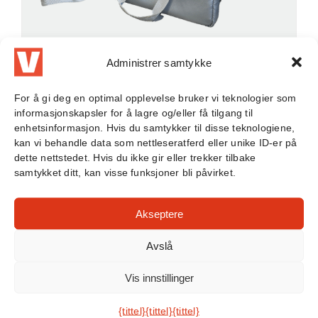
Administrer samtykke
For å gi deg en optimal opplevelse bruker vi teknologier som
informasjonskapsler for å lagre og/eller få tilgang til
enhetsinformasjon. Hvis du samtykker til disse teknologiene,
kan vi behandle data som nettleseratferd eller unike ID-er på
BRANNSIKKER VESKE TIL
dette nettstedet. Hvis du ikke gir eller trekker tilbake
BÆRBAR PC
samtykket ditt, kan visse funksjoner bli påvirket.
VLITEX brannsikre laptopvesker
gir
Akseptere
optimal beskyttelse mot risikoen for brann
i litiumionbatterier, som kan oppstå i
Avslå
moderne bærbare datamaskiner eller
nettbrett. Vesken er spesialutviklet av
Vis innstillinger
eksperter på tekniske tekstiler, og
beskytter pålitelig området rundt i tilfelle
{tittel}
{tittel}
{tittel}