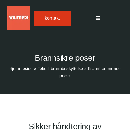
Hopp
til
kontakt
innhold
Veksle
navigasjon
Tekstil brannbeskyttelse
FIREdown SprayJet HV
Brannsikre poser
Hjemmeside
»
Tekstil brannbeskyttelse
»
Brannhemmende
Temperaturmåler
poser
Bruksområder
Om oss
Sikker håndtering av