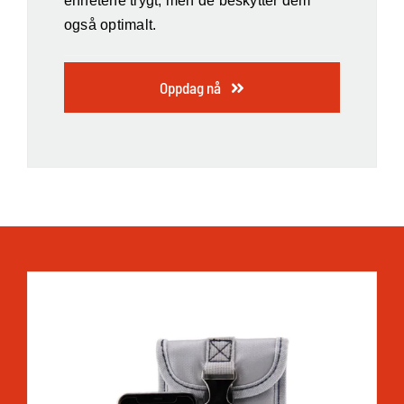
enhetene trygt, men de beskytter dem
også optimalt.
Oppdag nå