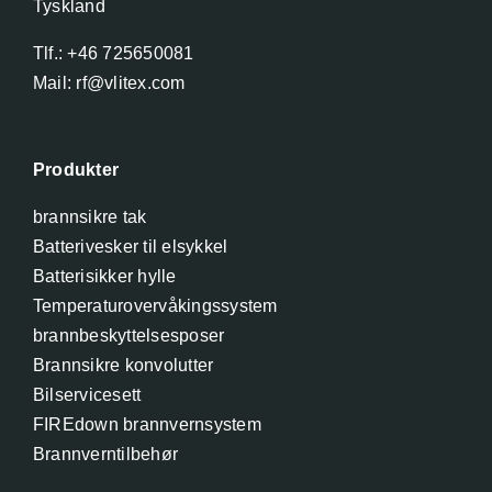
Tyskland
Tlf.: +46 725650081
Mail: rf@vlitex.com
Produkter
brannsikre tak
Batterivesker til elsykkel
Batterisikker hylle
Temperaturovervåkingssystem
brannbeskyttelsesposer
Brannsikre konvolutter
Bilservicesett
FIREdown brannvernsystem
Brannverntilbehør