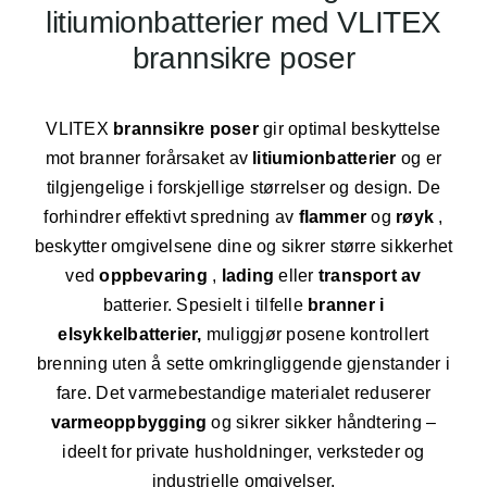
Blogg
litiumionbatterier med VLITEX
brannsikre poser
NO
VLITEX
brannsikre poser
gir optimal beskyttelse
mot branner forårsaket av
litiumionbatterier
og er
tilgjengelige i forskjellige størrelser og design. De
forhindrer effektivt spredning av
flammer
og
røyk
,
beskytter omgivelsene dine og sikrer større sikkerhet
ved
oppbevaring
,
lading
eller
transport av
batterier. Spesielt i tilfelle
branner i
elsykkelbatterier,
muliggjør posene kontrollert
brenning uten å sette omkringliggende gjenstander i
fare. Det varmebestandige materialet reduserer
varmeoppbygging
og sikrer sikker håndtering –
ideelt for private husholdninger, verksteder og
industrielle omgivelser.