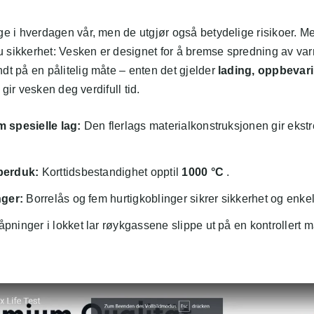
ige i hverdagen vår, men de utgjør også betydelige risikoer. 
 sikkerhet: Vesken er designet for å bremse spredning av varme
dt på en pålitelig måte – enten det gjelder
lading, oppbevari
n gir vesken deg verdifull tid.
 spesielle lag:
Den flerlags materialkonstruksjonen gir ekst
berduk:
Korttidsbestandighet opptil
1000 °C
.
nger:
Borrelås og fem hurtigkoblinger sikrer sikkerhet og enkel
åpninger i lokket lar røykgassene slippe ut på en kontrollert 