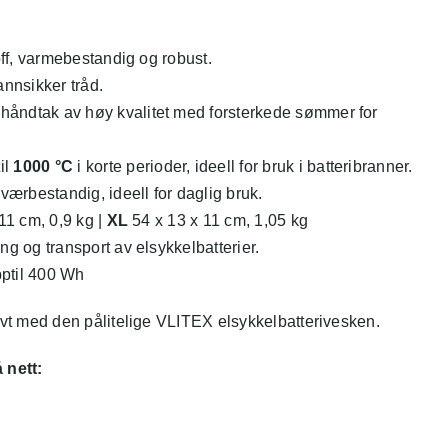
off, varmebestandig og robust.
nnsikker tråd.
åndtak av høy kvalitet med forsterkede sømmer for
il
1000 °C
i korte perioder, ideell for bruk i batteribranner.
værbestandig, ideell for daglig bruk.
11 cm, 0,9 kg |
XL
54 x 13 x 11 cm, 1,05 kg
g og transport av elsykkelbatterier.
pptil 400 Wh
ivt med den pålitelige VLITEX elsykkelbatterivesken.
 nett: