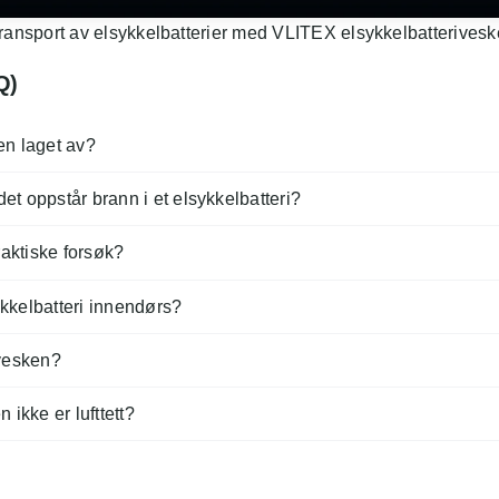
ransport av elsykkelbatterier med VLITEX elsykkelbatterivesk
Q)
en laget av?
et oppstår brann i et elsykkelbatteri?
praktiske forsøk?
sykkelbatteri innendørs?
 vesken?
 ikke er lufttett?