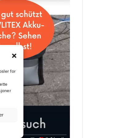
sler for
ette
sjoner
er