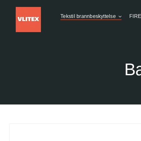
Hopp
til
Tekstil brannbeskyttelse
FIRE
innhold
Ba