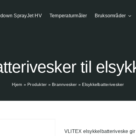
down SprayJet HV
Temperaturmåler
Bruksområder
tterivesker til elsyk
Hjem
»
Produkter
»
Brannvesker
»
Elsykkelbatterivesker
VLITEX elsykkelbatteriveske gir 