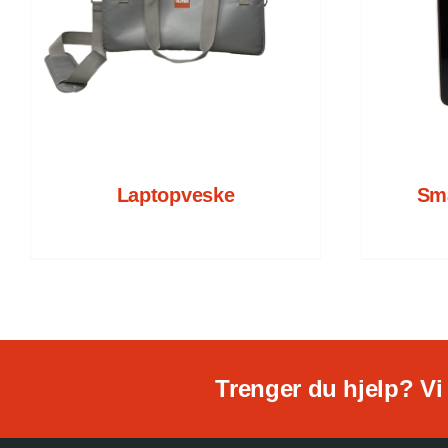
KONTAKT VLITEX
/
DETALJER
Laptopveske
Sma
Trenger du hjelp? Vi 