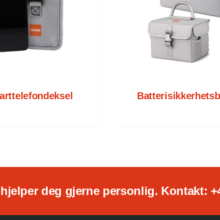
KONTAKT VLITEX
/
DETALJER
rttelefondeksel
Batterisikkerhets
hjelper deg gjerne personlig. Kontakt: +