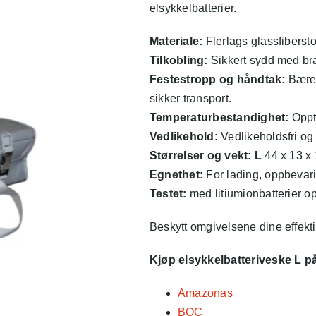
elsykkelbatterier.
Materiale:
Flerlags glassfiberst
Tilkobling:
Sikkert sydd med bra
Festestropp og håndtak:
Bæreh
sikker transport.
Temperaturbestandighet:
Oppt
Vedlikehold:
Vedlikeholdsfri og 
Størrelser og vekt: L
44 x 13 x 
Egnethet:
For lading, oppbevarin
Testet:
med litiumionbatterier o
Beskytt omgivelsene dine effekt
Kjøp elsykkelbatteriveske L på
Amazonas
BOC