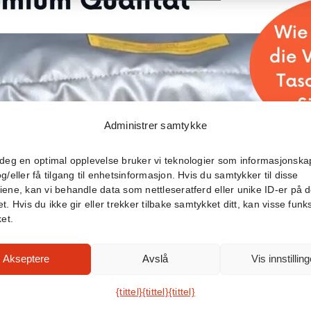
Administrer samtykke
 deg en optimal opplevelse bruker vi teknologier som informasjonskap
og/eller få tilgang til enhetsinformasjon. Hvis du samtykker til disse
iene, kan vi behandle data som nettleseratferd eller unike ID-er på d
t. Hvis du ikke gir eller trekker tilbake samtykket ditt, kan visse funk
ket.
Akseptere
Avslå
Vis innstilling
{tittel}
{tittel}
{tittel}