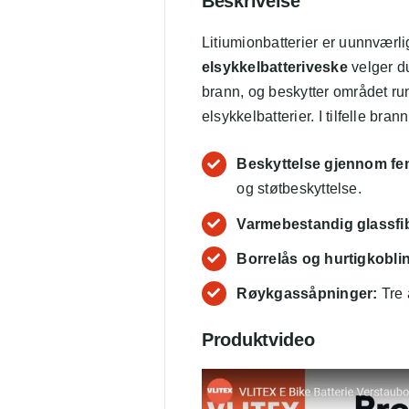
Beskrivelse
Litiumionbatterier er uunnværl
elsykkelbatteriveske
velger du
brann, og beskytter området run
elsykkelbatterier. I tilfelle bran
Beskyttelse gjennom fem
og støtbeskyttelse.
Varmebestandig glassfi
Borrelås og hurtigkobli
Røykgassåpninger:
Tre 
Produktvideo