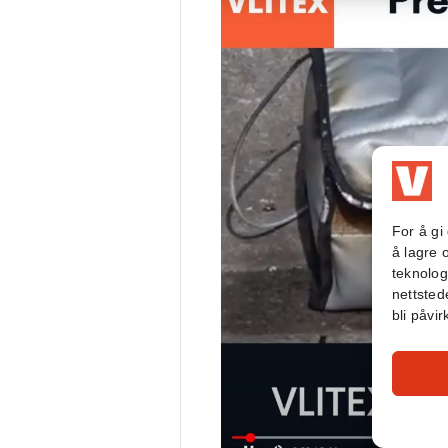
For å gi
å lagre 
teknolog
nettstede
bli påvir