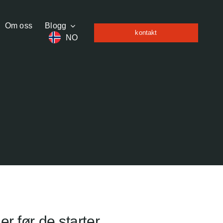
Om oss
Blogg
kontakt
NO
 før de starter.