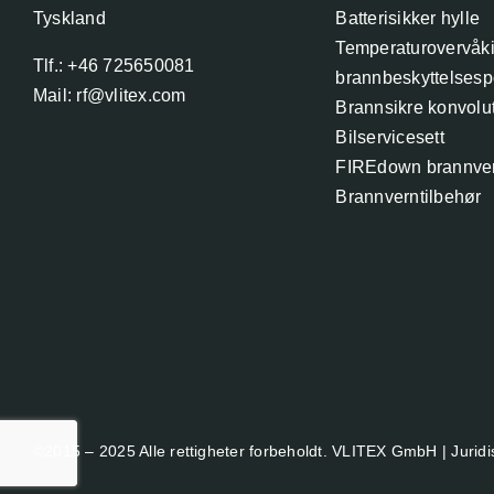
Tyskland
Batterisikker hylle
Temperaturovervåk
Tlf.: +46 725650081
brannbeskyttelsesp
Mail: rf@vlitex.com
Brannsikre konvolut
Bilservicesett
FIREdown brannve
Brannverntilbehør
©2015 – 2025 Alle rettigheter forbeholdt. VLITEX GmbH |
Jurid