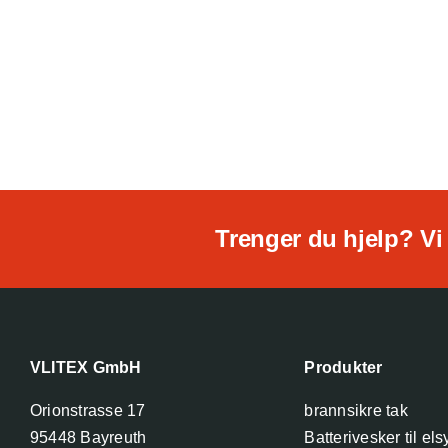
Trenger du hjelp? Vi 
VLITEX GmbH
Produkter
Orionstrasse 17
brannsikre tak
95448 Bayreuth
Batterivesker til els