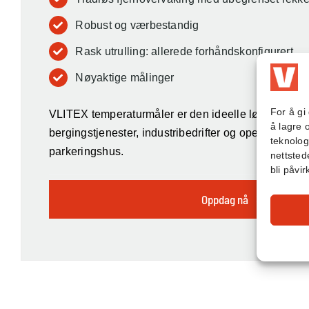
Robust og værbestandig
Rask utrulling: allerede forhåndskonfigurert
Nøyaktige målinger
For å gi
VLITEX temperaturmåler er den ideelle løsningen fo
å lagre 
bergingstjenester, industribedrifter og operatører a
teknolog
parkeringshus.
nettstede
bli påvir
Oppdag nå