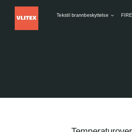
Hopp
til
Tekstil brannbeskyttelse
FIRE
innhold
Temperaturoverv