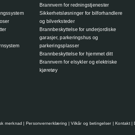
Brannvern for redningstjenester
ingssystem
Sikkerhetsløsninger for bilforhandlere
oser
og bilverksteder
ter
Brannbeskyttelse for underjordiske
garasjer, parkeringshus og
rnsystem
parkeringsplasser
Brannbeskyttelse for hjemmet ditt
Brannvern for elsykler og elektriske
kjøretøy
isk merknad
|
Personvernerklæring
|
Vilkår og betingelser
|
Kontakt
| 