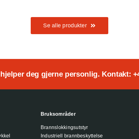
Se alle produkter
hjelper deg gjerne personlig. Kontakt: +
Bruksområder
Brannslokkingsutstyr
ykkel
Industriell brannbeskyttelse