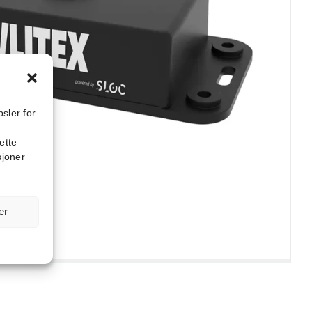
sler for
ette
sjoner
er