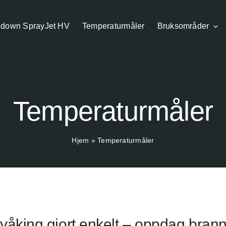
down SprayJet HV
Temperaturmåler
Bruksområder
Temperaturmåler
Hjem
»
Temperaturmåler
åking gjort enkelt – oppdag branner