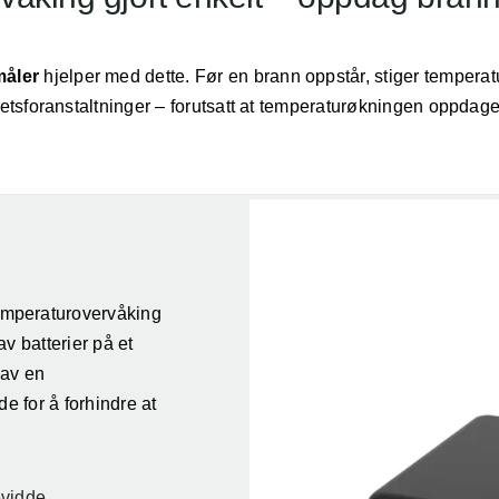
måler
hjelper med dette. Før en brann oppstår, stiger temperature
etsforanstaltninger – forutsatt at temperaturøkningen oppdage
temperaturovervåking
v batterier på et
 av en
e for å forhindre at
evidde