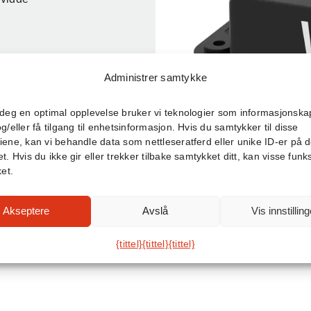
Administrer samtykke
 deg en optimal opplevelse bruker vi teknologier som informasjonskap
r verksteder,
og/eller få tilgang til enhetsinformasjon. Hvis du samtykker til disse
v parkeringsplasser og
iene, kan vi behandle data som nettleseratferd eller unike ID-er på d
t. Hvis du ikke gir eller trekker tilbake samtykket ditt, kan visse funk
ket.
Akseptere
Avslå
Vis innstilling
{tittel}
{tittel}
{tittel}