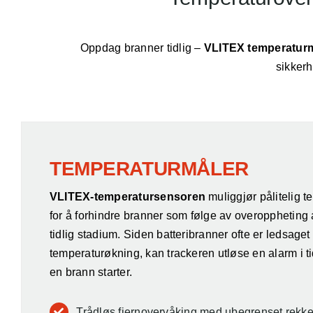
Oppdag branner tidlig –
VLITEX temperatur
sikkerh
TEMPERATURMÅLER
VLITEX-temperatursensoren
muliggjør pålitelig 
for å forhindre branner som følge av overoppheting a
tidlig stadium. Siden batteribranner ofte er ledsaget
temperaturøkning, kan trackeren utløse en alarm i tid
en brann starter.
Trådløs fjernovervåking med ubegrenset rekk